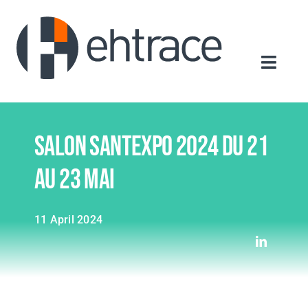
Skip
to
content
Toggle
Navigat
Home
About us
Salon SantExpo 2024 du 21
Our offer
au 23 Mai
News
Contact us
11 April 2024