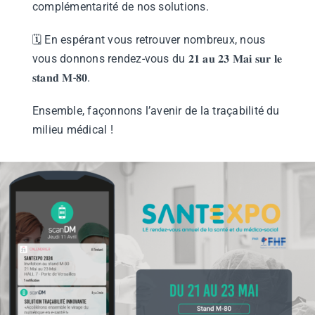
complémentarité de nos solutions.
🗓 En espérant vous retrouver nombreux, nous
vous donnons rendez-vous du 𝟐𝟏 𝐚𝐮 𝟐𝟑 𝐌𝐚𝐢 𝐬𝐮𝐫 𝐥𝐞
𝐬𝐭𝐚𝐧𝐝 𝐌-𝟖𝟎.
Ensemble, façonnons l’avenir de la traçabilité du
milieu médical !