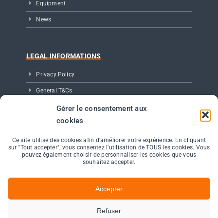
Equipment
News
LEGAL INFORMATIONS
Privacy Policy
General T&Cs
Legal notice
Gérer le consentement aux
cookies
Partenaires, Éditeur & Crédits
Ce site utilise des cookies afin d'améliorer votre expérience. En cliquant
sur "Tout accepter", vous consentez l'utilisation de TOUS les cookies. Vous
CONTACT
pouvez également choisir de personnaliser les cookies que vous
souhaitez accepter.
11 avenue de Canteranne – Bât Electre
Cité de la Photonique – 33600 Pessac
Accepter
+33 (0) 535 545 420
Refuser