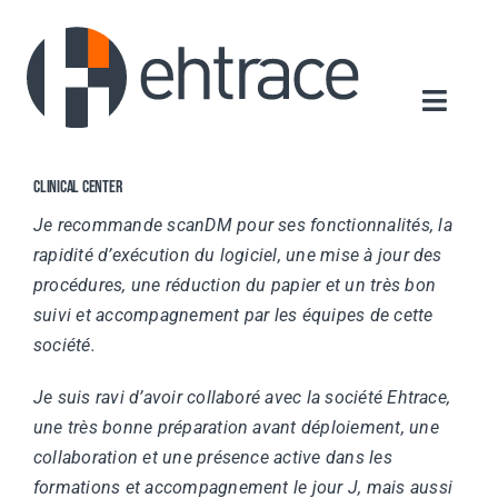
Skip
to
content
Toggle
Navigat
Home
Clinical Center
About us
Je recommande scanDM pour ses fonctionnalités, la
rapidité d’exécution du logiciel, une mise à jour des
Our offer
procédures, une réduction du papier et un très bon
News
suivi et accompagnement par les équipes de cette
société.
Contact us
Je suis ravi d’avoir collaboré avec la société Ehtrace,
une très bonne préparation avant déploiement, une
collaboration et une présence active dans les
formations et accompagnement le jour J, mais aussi