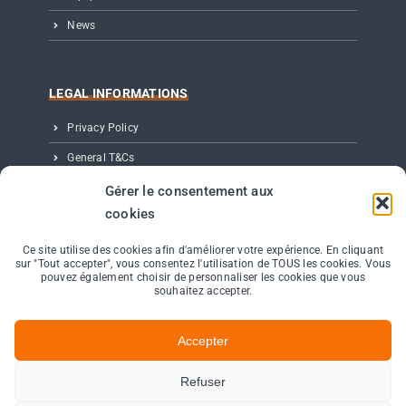
News
LEGAL INFORMATIONS
Privacy Policy
General T&Cs
Legal notice
Gérer le consentement aux
cookies
Partenaires, Éditeur & Crédits
Ce site utilise des cookies afin d'améliorer votre expérience. En cliquant
sur "Tout accepter", vous consentez l'utilisation de TOUS les cookies. Vous
CONTACT
pouvez également choisir de personnaliser les cookies que vous
souhaitez accepter.
11 avenue de Canteranne – Bât Electre
Cité de la Photonique – 33600 Pessac
Accepter
+33 (0) 535 545 420
Refuser