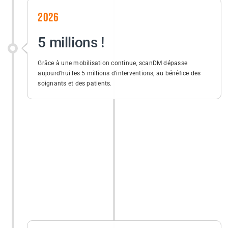
2026
5 millions !
Grâce à une mobilisation continue, scanDM dépasse
aujourd’hui les 5 millions d’interventions, au bénéfice des
soignants et des patients.
2025
4 millions !
Ensemble, nous avons franchi le cap des 4 millions
d’interventions réalisées avec scanDM, au service des
soignants et des patients.