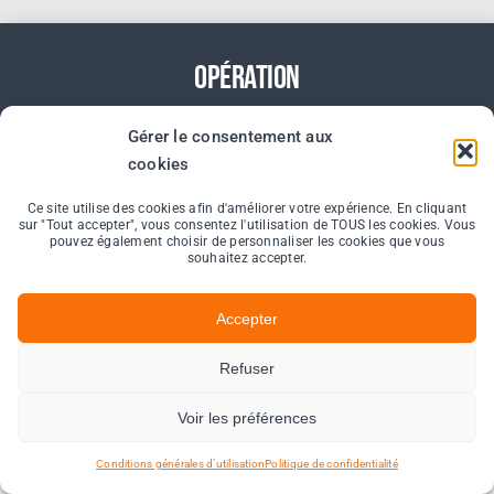
Opération
L’équipe des Opérations est dédiée à assurer le bon
Gérer le consentement aux
cookies
fonctionnement et la fiabilité de notre solution de
traçabilité médicale. Leur expertise en gestion des
Ce site utilise des cookies afin d'améliorer votre expérience. En cliquant
processus assure une intégration fluide et une
sur "Tout accepter", vous consentez l'utilisation de TOUS les cookies. Vous
pouvez également choisir de personnaliser les cookies que vous
utilisation optimale de notre système, contribuant
souhaitez accepter.
ainsi à la sécurisation des informations médicales.
Accepter
Refuser
Voir les préférences
Conditions générales d’utilisation
Politique de confidentialité