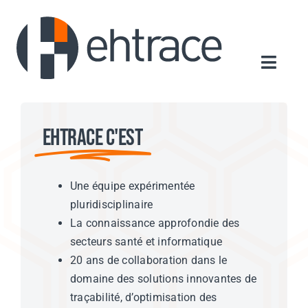
Passer
au
contenu
Navigat
Accueil
Ehtrace c'est
Qui sommes-nous ?
Nos produits
Une équipe expérimentée
Actualités
pluridisciplinaire
Contact
La connaissance approfondie des
secteurs santé et informatique
20 ans de collaboration dans le
domaine des solutions innovantes de
traçabilité, d’optimisation des