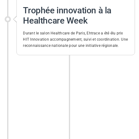
Trophée innovation à la
Healthcare Week
Durant le salon Healthcare de Paris, Ehtrace a été élu prix
HIT Innovation accompagnement, suivi et coordination. Une
reconnaissance nationale pour une initiative régionale.
2017
Commercialisation de
scanDM
La récompense de multiples efforts est arrivée, la solution
scanDM est officiellement commercialisée et prête à
améliorer le quotidien des personnels de santé.