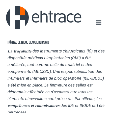
Passer
au
contenu
Navigat
Accueil
Hôpital Clinique Claude Bernard
Qui sommes-nous ?
𝐋𝐚 𝐭𝐫𝐚𝐜̧𝐚𝐛𝐢𝐥𝐢𝐭𝐞́ des instruments chirurgicaux (IC) et des
dispositifs médicaux implantables (DMI) a été
Nos Produits
améliorée, tout comme celle du matériel et des
Actualités
équipements (MECSSO). Une responsabilisation des
infirmiers et infirmiers de bloc opératoire (IDE/IBODE)
Contact
a été mise en place. La fermeture des salles est
désormais effectuée en s’assurant que tous les
éléments nécessaires sont présents. Par ailleurs, les
𝐜𝐨𝐦𝐩𝐞́𝐭𝐞𝐧𝐜𝐞𝐬 𝐞𝐭 𝐜𝐨𝐧𝐧𝐚𝐢𝐬𝐬𝐚𝐧𝐜𝐞𝐬 des IDE et IBODE ont été
renforcées.