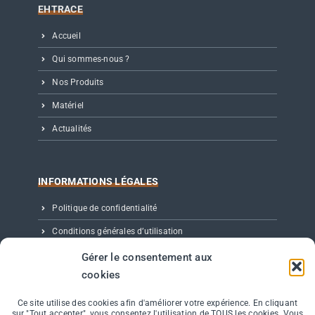
EHTRACE
Accueil
Qui sommes-nous ?
Nos Produits
Matériel
Actualités
INFORMATIONS LÉGALES
Politique de confidentialité
Conditions générales d’utilisation
Mentions légales
Gérer le consentement aux
cookies
Partenaires, Éditeur & Crédits
Ce site utilise des cookies afin d'améliorer votre expérience. En cliquant
sur "Tout accepter", vous consentez l'utilisation de TOUS les cookies. Vous