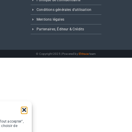
Politique de confidentialité
Conditions générales d’utilisation
Mentions légales
Partenaires, Éditeur & Crédits
© Copyright 2025 | Powered by
Ehtrace
team
Tout accepter",
 choisir de