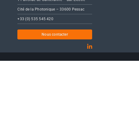
Cité de la Photonique – 33600 Pessac
+33 (0) 535 545 420
Nous contacter